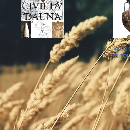
VASO 
MITOL