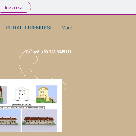
Inizia ora
RITRATTI TREMITESI
More...
Call us! +39-328-3645111