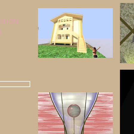
ESIGN
O